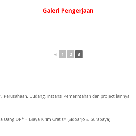
Galeri Pengerjaan
◄
1
2
3
, Perusahaan, Gudang, Instansi Pemerintahan dan project lainnya.
a Uang DP* – Biaya Kirim Gratis* (Sidoarjo & Surabaya)