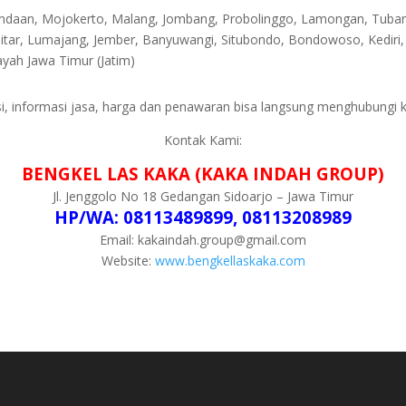
 Pandaan, Mojokerto, Malang, Jombang, Probolinggo, Lamongan, Tub
litar, Lumajang, Jember, Banyuwangi, Situbondo, Bondowoso, Kedir
ah Jawa Timur (Jatim)
i, informasi jasa, harga dan penawaran bisa langsung menghubungi k
Kontak Kami:
BENGKEL LAS KAKA (KAKA INDAH GROUP)
Jl. Jenggolo No 18 Gedangan Sidoarjo – Jawa Timur
HP/WA: 08113489899, 08113208989
Email: kakaindah.group@gmail.com
Website:
www.bengkellaskaka.com