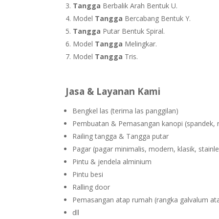
Tangga
Berbalik Arah Bentuk U.
Model
Tangga
Bercabang Bentuk Y.
Tangga
Putar Bentuk Spiral.
Model
Tangga
Melingkar.
Model
Tangga
Tris.
Jasa & Layanan Kami
Bengkel las (terima las panggilan)
Pembuatan & Pemasangan kanopi (spandek, roof
Railing tangga & Tangga putar
Pagar (pagar minimalis, modern, klasik, stainle
Pintu & jendela alminium
Pintu besi
Ralling door
Pemasangan atap rumah (rangka galvalum ata
dll